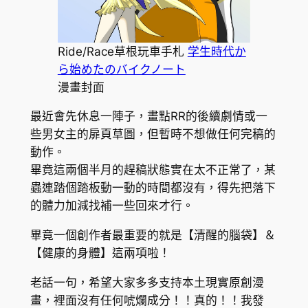
Ride/Race草根玩車手札
学生時代か
ら始めたのバイクノート
漫畫封面
最近會先休息一陣子，畫點RR的後續劇情或一
些男女主的扉頁草圖，但暫時不想做任何完稿的
動作。
畢竟這兩個半月的趕稿狀態實在太不正常了，某
蟲連踏個踏板動一動的時間都沒有，得先把落下
的體力加減找補一些回來才行。
畢竟一個創作者最重要的就是【清醒的腦袋】＆
【健康的身體】這兩項啦！
老話一句，希望大家多多支持本土現實原創漫
畫，裡面沒有任何唬爛成分！！真的！！我發