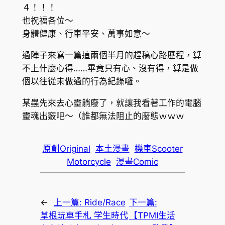
４！！！
也祝福各位～
身體健康、行車平安、萬事如意～
過陣子來寫一篇這兩個半月的趕稿心路歷程，算
不上什麼心得……畢竟只有心、沒有得，算是做
個以往從未做過的行為紀錄囉。
某蟲先來去心靈躺廢了，就讓我看著工作的電腦
靈魂出竅吧～（誰都無法阻止的廢態ｗｗｗ
原創Original
本土漫畫
機車Scooter
Motorcycle
漫畫Comic
←
上一篇:
Ride/Race
下一篇:
草根玩車手札 学生時代
【TPMI生活