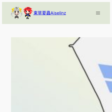
跳
至
東草夏蟲Aiselinz
主
要
內
容