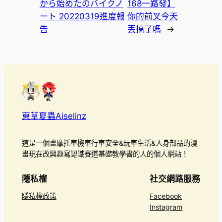
から始めたのバイクノ
168一路發】
ート 20220319進度報
你的前叉今天
告
丟搞了嗎
→
東草夏蟲Aiselinz
這是一個畫摩托車機車行車安全&玩車生活&人身部品的漫
畫現在改興趣寫認識賽道基礎教學書的人的個人網站！
隱私權
社交網路服務
隱私權政策
Facebook
Instagram