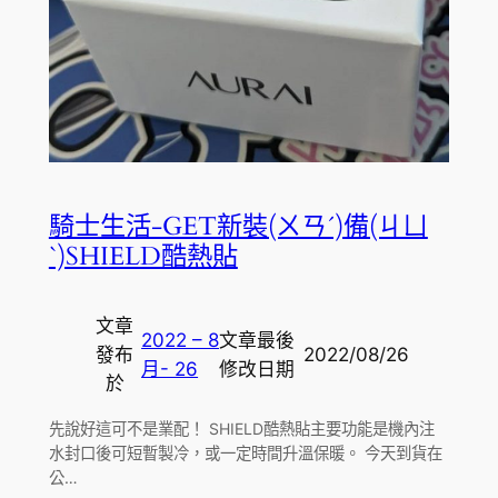
騎士生活-GET新裝(ㄨㄢˊ)備(ㄐㄩ
ˋ)SHIELD酷熱貼
文章
2022 – 8
文章最後
發布
2022/08/26
月- 26
修改日期
於
先說好這可不是業配！ SHIELD酷熱貼主要功能是機內注
水封口後可短暫製冷，或一定時間升溫保暖。 今天到貨在
公…