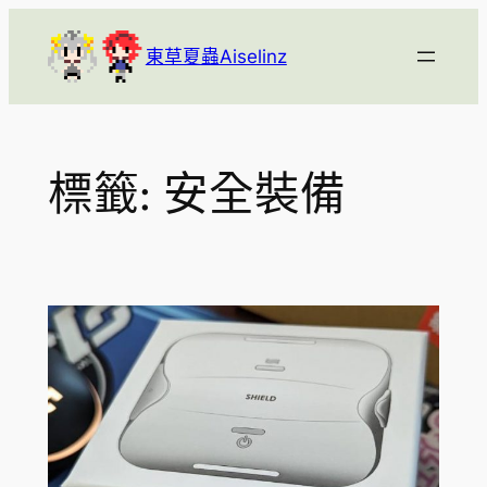
跳
至
東草夏蟲Aiselinz
主
要
內
容
標籤:
安全裝備