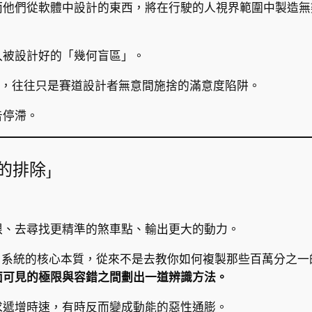
而他們從軟體中設計的東西，將在行駛的人視界範圍中製造無
入被設計好的「幾何盲區」。
」，往往只是賽道設計者無意間施捨的滿意度陷阱。
告停滯。
的排除」
限、去尋找更精準的煞車點、輸出更大的動力。
 Education）系統的核心本質，從來不是去教你如何複製那些百萬
面可見的極限與容錯之間劃出一道辨識方法。
求遞增時速，有時反而變成動能的惡性通膨。