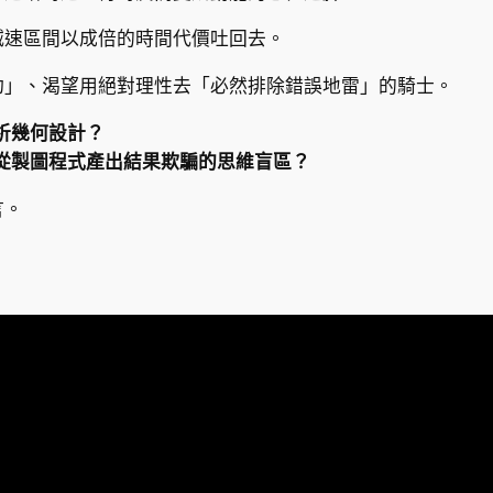
減速區間以成倍的時間代價吐回去。
功」、渴望用絕對理性去「必然排除錯誤地雷」的騎士。
析幾何設計？
從製圖程式產出結果欺騙的思維盲區？
言。