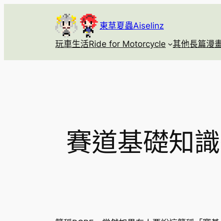
跳
至
東草夏蟲Aiselinz
主
玩車生活Ride for Motorcycle
其他長篇漫畫Se
要
內
容
賽道基礎知識教學Ra