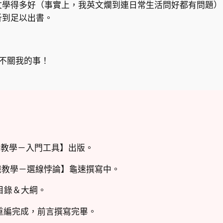
文學得多好（事實上，我英文爛到連日常生活問好都有問題）
析到足以出書。
通不關我的事！
礎知識教學－入門工具】出版。
基礎知識教學－選線悖論】龜速撰寫中。
改目錄＆大綱。
目錄重編完成，前言撰寫完畢。