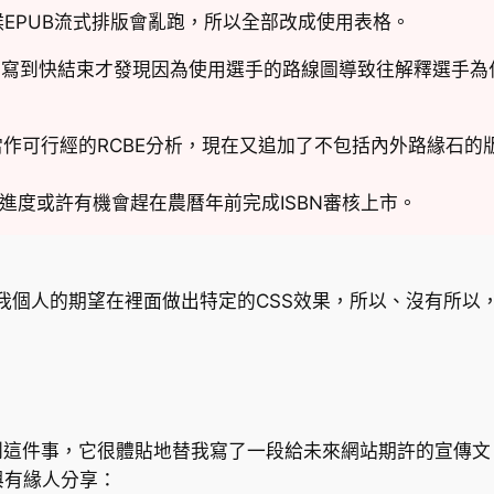
圖的時候EPUB流式排版會亂跑，所以全部改成使用表格。
的選線】寫到快結束才發現因為使用選手的路線圖導致往解釋選手
緣石當作可行經的RCBE分析，現在又追加了不包括內外路緣
前進度或許有機會趕在農曆年前完成ISBN審核上市。
照我個人的期望在裡面做出特定的CSS效果，所以、沒有所以
到這件事，它很體貼地替我寫了一段給未來網站期許的宣傳
與有緣人分享：