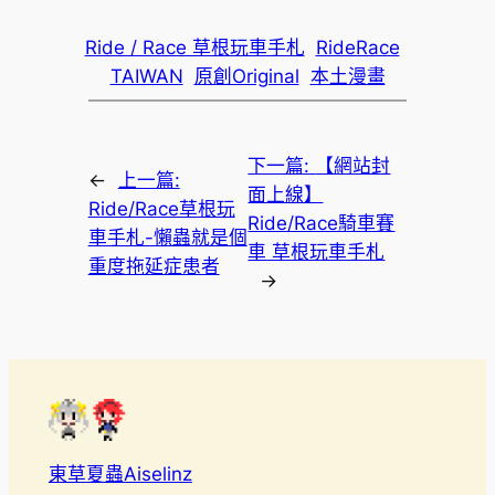
Ride / Race 草根玩車手札
RideRace
TAIWAN
原創Original
本土漫畫
下一篇:
【網站封
←
上一篇:
面上線】
Ride/Race草根玩
Ride/Race騎車賽
車手札-懶蟲就是個
車 草根玩車手札
重度拖延症患者
→
東草夏蟲Aiselinz