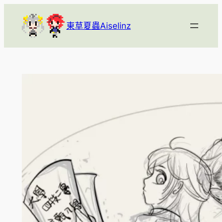
跳
至
東草夏蟲Aiselinz
主
要
內
容