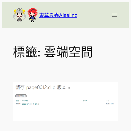
跳
至
東草夏蟲Aiselinz
主
要
內
容
標籤:
雲端空間