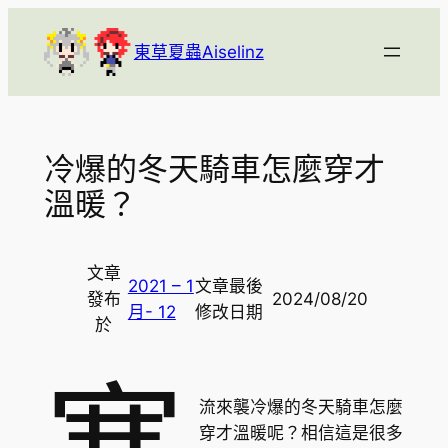
跳
至
東草夏蟲Aiselinz
主
要
內
容
冷爆的冬天騎車怎麼穿才
溫暖？
文章
2021 – 1
文章最後
發布
2024/08/20
月- 12
修改日期
於
流來襲冷爆的冬天騎車怎麼
穿才溫暖呢？相信這是很多