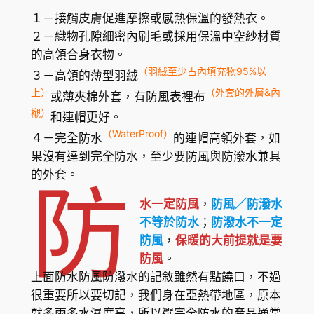
１－接觸皮膚促進摩擦或感熱保溫的發熱衣。
２－織物孔隙細密內刷毛或採用保溫中空紗材質
的高領合身衣物。
（羽絨至少占內填充物95%以
３－高領的薄型羽絨
上）
（外套的外層&內
或薄夾棉外套，有防風表裡布
襯）
和連帽更好。
（WaterProof）
４－完全防水
的連帽高領外套，如
果沒有達到完全防水，至少要防風與防潑水兼具
的外套。
防
水一定防風
，
防風／防潑水
不等於防水
；
防潑水不一定
防風
，
保暖的大前提就是要
防風
。
上面防水防風防潑水的記敘雖然有點饒口，不過
很重要所以要切記，我們身在亞熱帶地區，原本
就多雨多水濕度高，所以選完全防水的產品通常