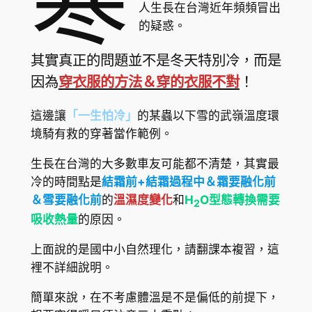
寒
人生長在台灣近年頻頻冒出
的疑惑。
其實真正的問題並不是冬天特別冷，而是
因為
穿衣服的方法＆穿的衣服不對
！
這邊讓
「一生怕冷」
的某蟲以下雪的武嶺溫度環
境騎有救的穿著當作範例。
生長在台灣的大多數車友可能都不清楚，其實最
冷的時間點是
結霜前+結霜過程中＆霜要融化前
＆雪要融化前
的
溫
濕度變化
和
H
O型態轉換需要
2
吸收熱量
的原因。
上面說的是國中小自然理化，請翻課本複習，這
裡不詳細說明。
簡單來說，在不考慮體溫是不是偏低的前提下，