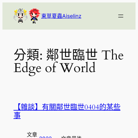
跳
至
東草夏蟲Aiselinz
主
要
內
容
分類:
鄰世臨世 The
Edge of World
【雜談】有關鄰世臨世0404的某些
事
文章