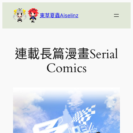
跳
至
東草夏蟲Aiselinz
主
要
內
容
連載長篇漫畫Serial
Comics