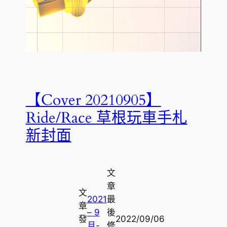
【Cover 20210905】
Ride/Race 草根玩車手札
新封面
文
章
文
2021
最
章
– 9
後
發
2022/09/06
月-
修