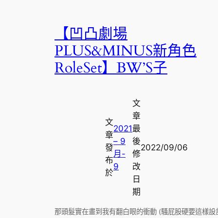
【凹凸劇場
PLUS&MINUS新角色
RoleSet】BW’S子
文
章
文
2021
最
章
– 9
後
發
2022/09/06
月-
修
布
9
改
於
日
期
那頭髮實在畫到我有翻白眼的衝動 (騷屁股硬要這樣設