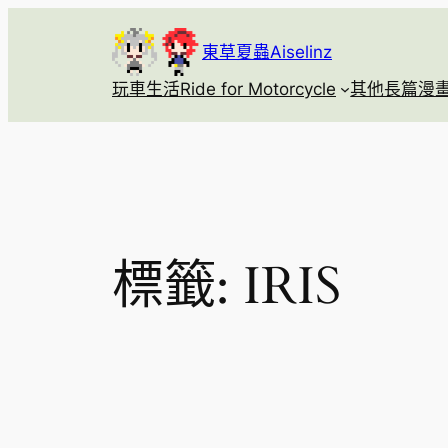
跳
至
東草夏蟲Aiselinz
主
玩車生活Ride for Motorcycle
其他長篇漫畫Se
要
內
容
標籤:
IRIS