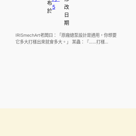
布
5
改
於
日
期
IRISmechArt老闆曰：「原廠總泵設計是通用，你想要
它多大打樣出來就會多大。」 某蟲：『……打樣…