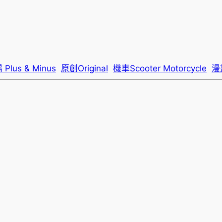
lus & Minus
原創Original
機車Scooter Motorcycle
漫