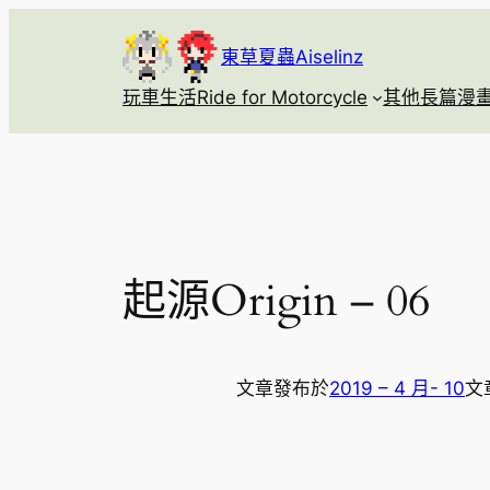
跳
至
東草夏蟲Aiselinz
主
玩車生活Ride for Motorcycle
其他長篇漫畫Se
要
內
容
起源Origin – 06
文章發布於
2019 – 4 月- 10
文